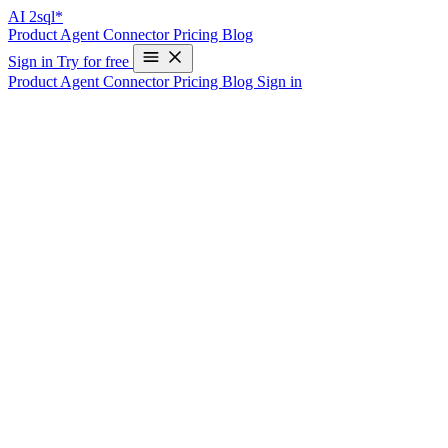
AI
2sql*
Product
Agent
Connector
Pricing
Blog
Sign in
Try for free
Product
Agent
Connector
Pricing
Blog
Sign in
Convertir Access a SQL a SQL Gratis -
Generador IA
¿Tienes datos en Access a SQL y necesitas migrarlos a SQL sin
perder tiempo ni arriesgar tu información? La conversión manual
suele ser lenta, compleja y propensa a errores. Con
AI2sql
,
transforma tus archivos Access a SQL en SQL listo para producción
en menos de 10 segundos, sin escribir una sola línea de código.
Nuestra herramienta intuitiva permite que analistas, desarrolladores y
usuarios sin experiencia técnica realicen conversiones completas,
confiables y privadas con solo unos clics.
¿Cómo Convertir Access a SQL en 3
Pasos?
1. Sube tu archivo Access a SQL