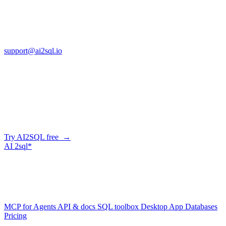
13553 Atlantic Blvd, Suite 201
FL 32225
support@ai2sql.io
Company
Generate SQL from plain English
AI2SQL writes correct, dialect-aware SQL for your schema — in
the browser, over API, or straight from your AI agent via MCP.
Try AI2SQL free →
AI
2sql*
The data layer for AI agents.
Schema-aware, governed, metered.
Product
MCP for Agents
API & docs
SQL toolbox
Desktop App
Databases
Pricing