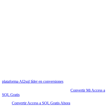
Ventajas de Usar AI2sql vs Conversión
Manual
Tiempo real
: Conversión instantánea, sin esperas.
Sin errores
: Validación y revisión IA.
Sin experiencia necesaria
: 3 pasos simples y sin técnico
especializado.
Privacidad total
: Procesamiento seguro sin guardar archivos.
Más de
50,000 conversiones Access a SQL exitosas
.
Soporte para
todos los formatos Access a SQL
, incluidos
Excel, JSON, XML y PDF.
¿Listo para llevar tus datos al siguiente nivel? Descubre por qué la
plataforma AI2sql líder en conversiones
es la preferida por analistas
y equipos técnicos.
Seguro
,
privado
y
sin registro requerido
.
Convertir Mi Access a
SQL Gratis
.
Convertir Access a SQL Gratis Ahora