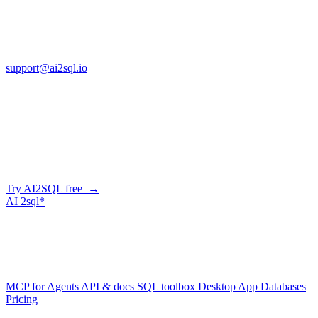
13553 Atlantic Blvd, Suite 201
FL 32225
support@ai2sql.io
Company
Generate SQL from plain English
AI2SQL writes correct, dialect-aware SQL for your schema — in
the browser, over API, or straight from your AI agent via MCP.
Try AI2SQL free →
AI
2sql*
The data layer for AI agents.
Schema-aware, governed, metered.
Product
MCP for Agents
API & docs
SQL toolbox
Desktop App
Databases
Pricing