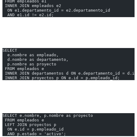
 FROM empleados e1
 INNER JOIN empleados e2
  ON e1.departamento_id = e2.departamento_id
  AND e1.id != e2.id;
---
Múltiples JOINs
SELECT
  e.nombre as empleado,
  d.nombre as departamento,
  p.nombre as proyecto
 FROM empleados e
 INNER JOIN departamentos d ON e.departamento_id = d.id
 INNER JOIN proyectos p ON e.id = p.empleado_id;
Condiciones en JOIN vs WHERE
En el JOIN
SELECT e.nombre, p.nombre as proyecto
 FROM empleados e
 LEFT JOIN proyectos p
  ON e.id = p.empleado_id
  AND p.estado = 'activo';