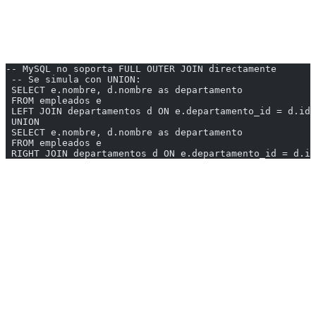
4. FULL OUTER JOIN
Retorna todas las filas cuando hay coincidencia en cualquiera de las
tablas.
-- MySQL no soporta FULL OUTER JOIN directamente
 -- Se simula con UNION:
 SELECT e.nombre, d.nombre as departamento
 FROM empleados e
 LEFT JOIN departamentos d ON e.departamento_id = d.id
 UNION
 SELECT e.nombre, d.nombre as departamento
 FROM empleados e
 RIGHT JOIN departamentos d ON e.departamento_id = d.id
Resultado:
| nombre | departamento |
|--------|--------------|
| Ana | Ventas |
| Carlos | Marketing |
| María | Ventas |