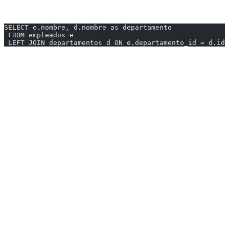
Retorna todas las filas de la tabla izquierda y las coincidencias de la
derecha.
SELECT e.nombre, d.nombre as departamento
 FROM empleados e
 LEFT JOIN departamentos d ON e.departamento_id = d.id;
Resultado:
| nombre | departamento |
|--------|--------------|
| Ana | Ventas |
| Carlos | Marketing |
| María | Ventas |
| Pedro | NULL |
> Pedro aparece con departamento NULL
---
3. RIGHT JOIN (RIGHT OUTER JOIN)