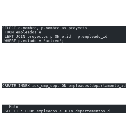
> Mantiene todos los empleados, filtra solo proyectos activos
En el WHERE
SELECT e.nombre, p.nombre as proyecto
 FROM empleados e
 LEFT JOIN proyectos p ON e.id = p.empleado_id
 WHERE p.estado = 'activo';
> Filtra el resultado final, elimina empleados sin proyectos activos
Optimización de JOINs
1. Usa Índices
CREATE INDEX idx_emp_dept ON empleados(departamento_id)
2. Especifica Columnas
-- Malo
 SELECT * FROM empleados e JOIN departamentos d
3. Ordena las Tablas