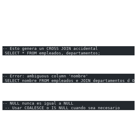
Coloca la tabla más pequeña primero (en algunos motores mejora
performance).
Errores Comunes
Error 1: Olvidar la Condición ON
-- Esto genera un CROSS JOIN accidental
 SELECT * FROM empleados, departamentos;
Error 2: Columnas Ambiguas
-- Error: ambiguous column 'nombre'
 SELECT nombre FROM empleados e JOIN departamentos d ON
Error 3: NULL en JOINs
-- NULL nunca es igual a NULL
 -- Usar COALESCE o IS NULL cuando sea necesario
Cuándo Usar Cada JOIN
| Tipo | Usa Cuando… |