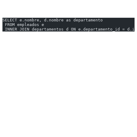
Retorna solo las filas que tienen coincidencia en ambas tablas.
SELECT e.nombre, d.nombre as departamento
 FROM empleados e
 INNER JOIN departamentos d ON e.departamento_id = d.id
Resultado:
| nombre | departamento |
|--------|--------------|
| Ana | Ventas |
| Carlos | Marketing |
| María | Ventas |
> Pedro no aparece porque tiene departamento_id = NULL
---
2. LEFT JOIN (LEFT OUTER JOIN)