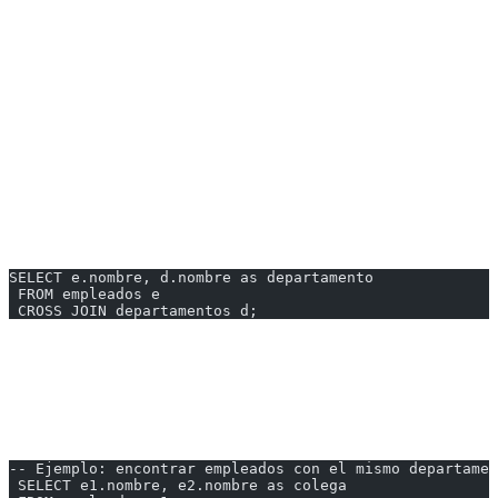
| Pedro | NULL |
| NULL | IT |
---
JOINs Adicionales
CROSS JOIN
Producto cartesiano: combina cada fila de una tabla con todas las
filas de la otra.
SELECT e.nombre, d.nombre as departamento
 FROM empleados e
 CROSS JOIN departamentos d;
Uso:
Generar todas las combinaciones posibles
SELF JOIN
Una tabla se une consigo misma.
-- Ejemplo: encontrar empleados con el mismo departamen
 SELECT e1.nombre, e2.nombre as colega