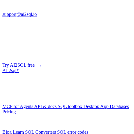
FL 32225
support@ai2sql.io
Company
Generate SQL from plain English
AI2SQL writes correct, dialect-aware SQL for your schema — in
the browser, over API, or straight from your AI agent via MCP.
Try AI2SQL free →
AI
2sql*
The data layer for AI agents.
Schema-aware, governed, metered.
Product
MCP for Agents
API & docs
SQL toolbox
Desktop App
Databases
Pricing
Resources
Blog
Learn SQL
Converters
SQL error codes