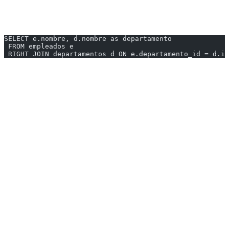
Retorna todas las filas de la tabla derecha y las coincidencias de la
izquierda.
SELECT e.nombre, d.nombre as departamento
 FROM empleados e
 RIGHT JOIN departamentos d ON e.departamento_id = d.id
Resultado:
| nombre | departamento |
|--------|--------------|
| Ana | Ventas |
| María | Ventas |
| Carlos | Marketing |
| NULL | IT |
> IT aparece aunque no tiene empleados asignados
---