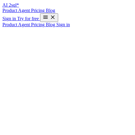
AI
2sql*
Product
Agent
Pricing
Blog
Sign in
Try for free
Product
Agent
Pricing
Blog
Sign in
SQL JOIN: Todos los Tipos con Ejemplos
Prácticos
¿Qué es un JOIN en SQL?
Un JOIN combina filas de dos o más tablas basándose en una
columna relacionada. Es una de las operaciones más importantes y
poderosas de SQL.
Los 4 Tipos Principales de JOIN
Datos de Ejemplo
Tabla: empleados
| id | nombre | departamento_id |