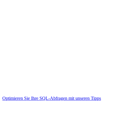
Analysieren Sie Ausführungspläne
Verwenden Sie geeignete Datentypen
Erstellen Sie sinnvolle Indizes
Vermeiden Sie verschachtelte Abfragen
Wartbarkeit
Kommentieren Sie komplexe Abfragen
Verwenden Sie aussagekräftige Aliasnamen
Strukturieren Sie Abfragen übersichtlich
Dokumentieren Sie Besonderheiten
Optimieren Sie Ihre SQL-Abfragen mit unseren Tipps
.
Häufige Fragen
F: Ist das Tool auch für Anfänger geeignet? A: Ja, Sie können
Abfragen in natürlicher Sprache beschreiben.