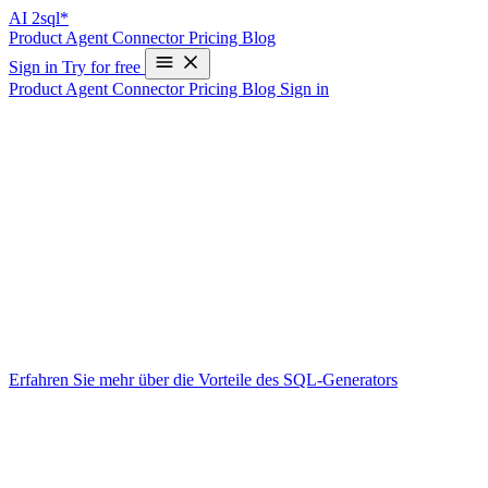
AI
2sql*
Product
Agent
Connector
Pricing
Blog
Sign in
Try for free
Product
Agent
Connector
Pricing
Blog
Sign in
KI SQL-Generator: Intelligente SQL-
Abfragen erstellen | Kostenlos
Write Your First SQL Query in 10 Seconds—Free
SQL-Abfragen mit KI erstellen
Erstellen Sie optimierte SQL-Abfragen durch einfache Texteingabe.
Unser KI-Tool versteht Ihre Anforderungen und generiert präzise
SQL-Befehle.
Erfahren Sie mehr über die Vorteile des SQL-Generators
.
So funktioniert’s
Beschreiben Sie Ihre Anforderung