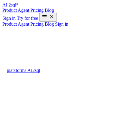
AI
2sql*
Product
Agent
Pricing
Blog
Sign in
Try for free
Product
Agent
Pricing
Blog
Sign in
IN en MySQL - Ejemplos y Generador IA
El operador
IN
en MySQL es esencial para filtrar datos rápidamente
entre varios valores. Aunque su sintaxis parece sencilla, puede variar
sutilmente entre bases de datos y provocar errores comunes al
cambiar de entorno. En vez de memorizar la sintaxis IN en MySQL,
la
plataforma AI2sql
te permite generar consultas IN en segundos
usando solo lenguaje natural, sin codificación manual y con total
precisión.
Sintaxis de IN en MySQL
Estructura Básica
SELECT … WHERE columna IN (valor1, valor2, …);
Nota:
MySQL permite usar IN tanto con valores fijos como con