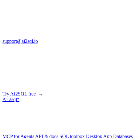
Cross Regions Technology
13553 Atlantic Blvd, Suite 201
FL 32225
support@ai2sql.io
Company
Generate SQL from plain English
AI2SQL writes correct, dialect-aware SQL for your schema — in
the browser, over API, or straight from your AI agent via MCP.
Try AI2SQL free →
AI
2sql*
The data layer for AI agents.
Schema-aware, governed, metered.
Product
MCP for Agents
API & docs
SQL toolbox
Desktop App
Databases