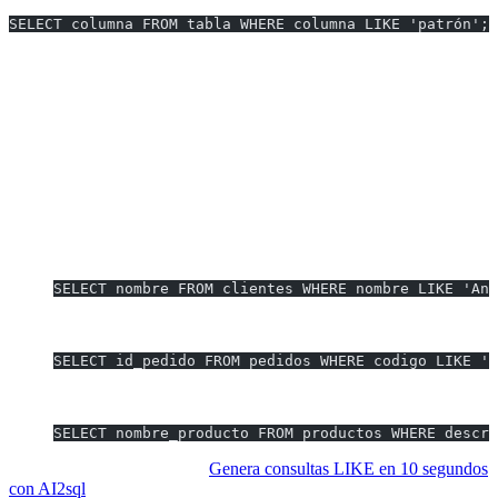
SELECT columna FROM tabla WHERE columna LIKE 'patrón';
Diferencias respecto a otros motores
En MySQL, LIKE distingue entre
y
, a diferencia de algunas
%
_
variantes SQL que aceptan otros comodines.
Ejemplos de LIKE que Puedes Generar
Instantáneamente
Buscar clientes cuyos nombres empiezan con ‘Ana’:
SELECT nombre FROM clientes WHERE nombre LIKE 'Ana
Filtrar pedidos con códigos que terminan en ‘Z23’:
SELECT id_pedido FROM pedidos WHERE codigo LIKE '%
Encontrar productos con ‘bio’ en su descripción:
SELECT nombre_producto FROM productos WHERE descri
¿Quieres ahorrar tiempo?
Genera consultas LIKE en 10 segundos
con AI2sql
.