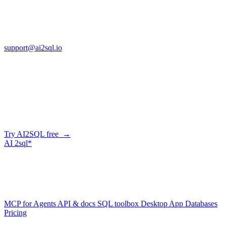
13553 Atlantic Blvd, Suite 201
FL 32225
support@ai2sql.io
Company
Generate SQL from plain English
AI2SQL writes correct, dialect-aware SQL for your schema — in
the browser, over API, or straight from your AI agent via MCP.
Try AI2SQL free →
AI
2sql*
The data layer for AI agents.
Schema-aware, governed, metered.
Product
MCP for Agents
API & docs
SQL toolbox
Desktop App
Databases
Pricing