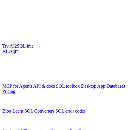
Company
Generate SQL from plain English
AI2SQL writes correct, dialect-aware SQL for your schema — in
the browser, over API, or straight from your AI agent via MCP.
Try AI2SQL free →
AI
2sql*
The data layer for AI agents.
Schema-aware, governed, metered.
Product
MCP for Agents
API & docs
SQL toolbox
Desktop App
Databases
Pricing
Resources
Blog
Learn SQL
Converters
SQL error codes
Company