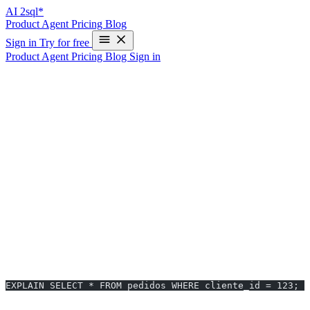
AI
2sql*
Product
Agent
Pricing
Blog
Sign in
Try for free
Product
Agent
Pricing
Blog
Sign in
Cómo Optimizar Consultas SQL: Guía de
Performance
Introducción
Una consulta SQL mal optimizada puede tardar minutos cuando
debería tomar milisegundos. Aprender a optimizar consultas es una
habilidad crítica para cualquier desarrollador o analista de datos.
Diagnóstico: EXPLAIN
El primer paso para optimizar es entender cómo MySQL ejecuta tu
consulta:
EXPLAIN SELECT * FROM pedidos WHERE cliente_id = 123;