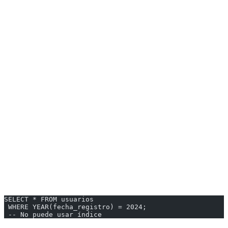
Columnas en JOIN
Columnas en ORDER BY
Columnas con alta cardinalidad (muchos valores únicos)
Cuándo NO Crear Índices
Tablas pequeñas (<1000 filas)
Columnas con pocos valores únicos (ej: género, boolean)
Columnas que cambian frecuentemente
---
3. Funciones en WHERE
Problema:
SELECT * FROM usuarios
 WHERE YEAR(fecha_registro) = 2024;
 -- No puede usar índice