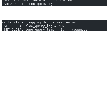
 SELECT * FROM tabla WHERE condicion;
 SHOW PROFILE FOR QUERY 1;
Slow Query Log
-- Habilitar logging de queries lentas
 SET GLOBAL slow_query_log = 'ON';
 SET GLOBAL long_query_time = 2; -- segundos
---
Checklist de Optimización
1. [ ] ¿Estoy seleccionando solo las columnas necesarias?
2. [ ] ¿Las columnas en WHERE tienen índices?
3. [ ] ¿Evité funciones en columnas indexadas?
4. [ ] ¿Los JOINs usan columnas indexadas?
5. [ ] ¿Revisé el plan de ejecución con EXPLAIN?
6. [ ] ¿Consideré índices compuestos para queries frecuentes?
7. [ ] ¿La paginación es eficiente?