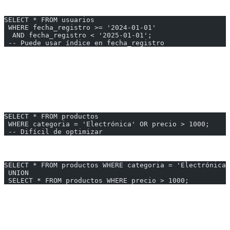
Solución:
SELECT * FROM usuarios
 WHERE fecha_registro >= '2024-01-01'
  AND fecha_registro < '2025-01-01';
 -- Puede usar índice en fecha_registro
---
4. OR en WHERE
Problema:
SELECT * FROM productos
 WHERE categoria = 'Electrónica' OR precio > 1000;
 -- Difícil de optimizar
Solución:
SELECT * FROM productos WHERE categoria = 'Electrónica'
 UNION
 SELECT * FROM productos WHERE precio > 1000;
---
5. NOT IN con Subconsulta Grande