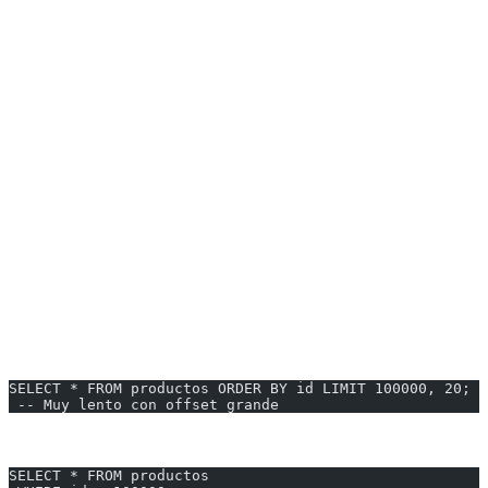
Un índice (A, B, C) puede usarse para:
Consultas con A
Consultas con A y B
Consultas con A, B y C
NO
para consultas solo con B o C
---
Optimización de Queries Específicos
Paginación Eficiente
Problema (offset grande):
SELECT * FROM productos ORDER BY id LIMIT 100000, 20;
 -- Muy lento con offset grande
Solución (keyset pagination):
SELECT * FROM productos