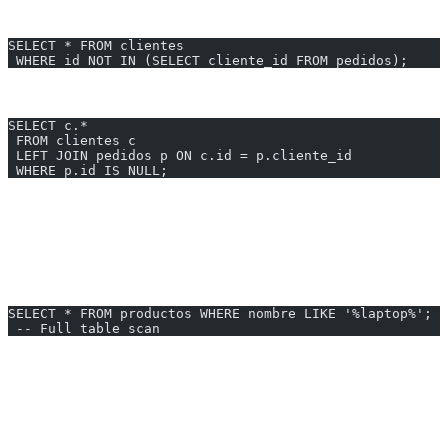
Problema:
SELECT * FROM clientes
 WHERE id NOT IN (SELECT cliente_id FROM pedidos);
Solución:
SELECT c.*
 FROM clientes c
 LEFT JOIN pedidos p ON c.id = p.cliente_id
 WHERE p.id IS NULL;
---
6. LIKE con Comodín al Inicio
Problema:
SELECT * FROM productos WHERE nombre LIKE '%laptop%';
 -- Full table scan
Soluciones:
Full-text search para búsquedas de texto
Índices de texto completo