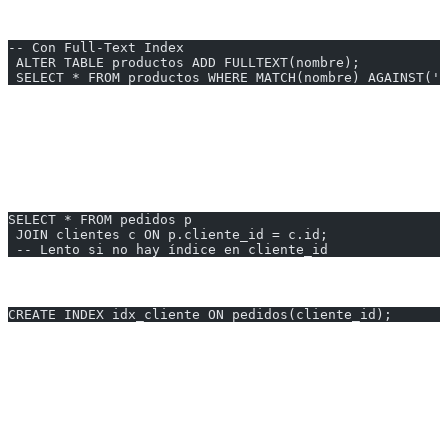
Elasticsearch para búsquedas complejas
-- Con Full-Text Index
 ALTER TABLE productos ADD FULLTEXT(nombre);
 SELECT * FROM productos WHERE MATCH(nombre) AGAINST('l
---
7. JOINs sin Índices
Problema:
SELECT * FROM pedidos p
 JOIN clientes c ON p.cliente_id = c.id;
 -- Lento si no hay índice en cliente_id
Solución:
CREATE INDEX idx_cliente ON pedidos(cliente_id);
---
8. ORDER BY sin Índice
Problema: