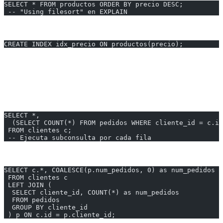
SELECT * FROM productos ORDER BY precio DESC;
 -- "Using filesort" en EXPLAIN
Solución:
CREATE INDEX idx_precio ON productos(precio);
---
9. Subconsultas Correlacionadas
Problema:
SELECT *,
  (SELECT COUNT(*) FROM pedidos WHERE cliente_id = c.id
 FROM clientes c;
 -- Ejecuta subconsulta por cada fila
Solución:
SELECT c.*, COALESCE(p.num_pedidos, 0) as num_pedidos
 FROM clientes c
 LEFT JOIN (
  SELECT cliente_id, COUNT(*) as num_pedidos
  FROM pedidos
  GROUP BY cliente_id
 ) p ON c.id = p.cliente_id;