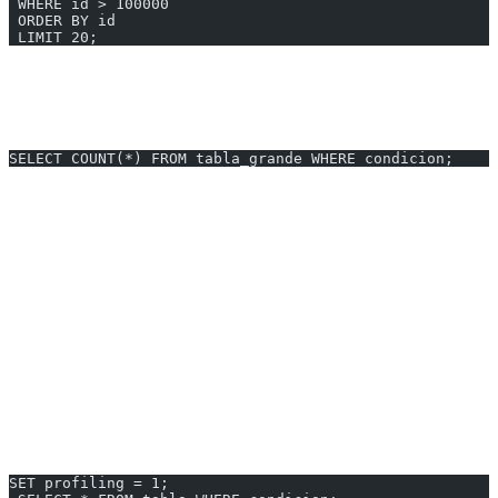
 WHERE id > 100000
 ORDER BY id
 LIMIT 20;
COUNT Optimizado
Problema:
SELECT COUNT(*) FROM tabla_grande WHERE condicion;
Soluciones:
Usar COUNT aproximado si es aceptable
Mantener contadores en tabla separada
Cachear resultados
---
Herramientas de Profiling
MySQL
SET profiling = 1;