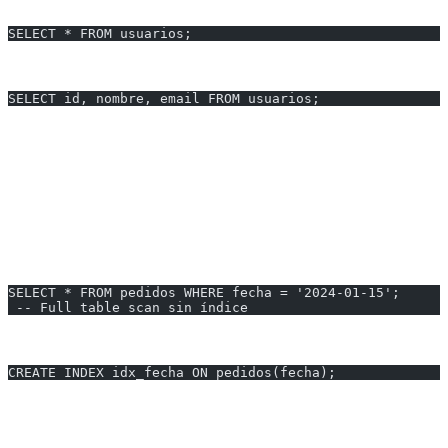
Problema:
SELECT * FROM usuarios;
Solución:
SELECT id, nombre, email FROM usuarios;
Por qué:
Solo trae las columnas necesarias, reduce I/O y uso de
memoria.
---
2. Falta de Índices
Problema:
SELECT * FROM pedidos WHERE fecha = '2024-01-15';
 -- Full table scan sin índice
Solución:
CREATE INDEX idx_fecha ON pedidos(fecha);
Cuándo Crear Índices
Columnas en WHERE frecuentemente