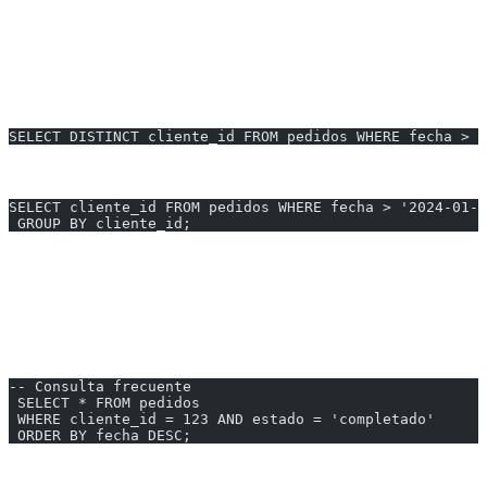
---
10. DISTINCT Innecesario
Problema:
SELECT DISTINCT cliente_id FROM pedidos WHERE fecha > '
Alternativa más eficiente:
SELECT cliente_id FROM pedidos WHERE fecha > '2024-01-0
 GROUP BY cliente_id;
---
Índices Compuestos
Para consultas con múltiples condiciones:
-- Consulta frecuente
 SELECT * FROM pedidos
 WHERE cliente_id = 123 AND estado = 'completado'
 ORDER BY fecha DESC;
Regla del Prefijo Izquierdo