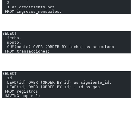
  2
  ) as crecimiento_pct
 FROM ingresos_mensuales;
4. Running Total (Acumulado)
SELECT
  fecha,
  monto,
  SUM(monto) OVER (ORDER BY fecha) as acumulado
 FROM transacciones;
5. Encontrar Gaps en Secuencias
SELECT
  id,
  LEAD(id) OVER (ORDER BY id) as siguiente_id,
  LEAD(id) OVER (ORDER BY id) - id as gap
 FROM registros
 HAVING gap > 1;
---
Window Functions vs Subconsultas
Con Subconsulta (menos eficiente)