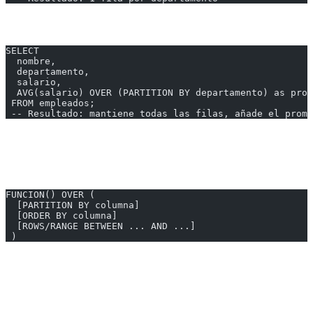
Con Window Function
SELECT
  nombre,
  departamento,
  salario,
  AVG(salario) OVER (PARTITION BY departamento) as prom
 FROM empleados;
 -- Resultado: mantiene todas las filas, añade el prome
---
Sintaxis Básica
FUNCION() OVER (
  [PARTITION BY columna]
  [ORDER BY columna]
  [ROWS/RANGE BETWEEN ... AND ...]
 )
---
Funciones de Ranking