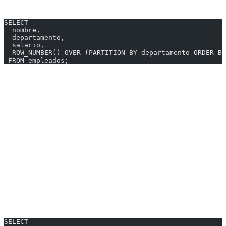
Divide los datos en grupos independientes:
SELECT
  nombre,
  departamento,
  salario,
  ROW_NUMBER() OVER (PARTITION BY departamento ORDER BY
 FROM empleados;
| nombre | departamento | salario | ranking_depto |
|--------|--------------|---------|---------------|
| Ana | Ventas | 80000 | 1 |
| María | Ventas | 75000 | 2 |
| Carlos | IT | 75000 | 1 |
| Pedro | IT | 60000 | 2 |
---
Funciones de Agregación como Window
SELECT