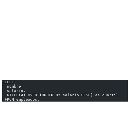
| nombre | salario | ranking |
|--------|---------|---------|
| Ana | 80000 | 1 |
| Carlos | 75000 | 2 |
| María | 75000 | 2 |
| Pedro | 60000 | 3 |
NTILE(n)
Divide en n grupos iguales:
SELECT
  nombre,
  salario,
  NTILE(4) OVER (ORDER BY salario DESC) as cuartil
 FROM empleados;
---
PARTITION BY