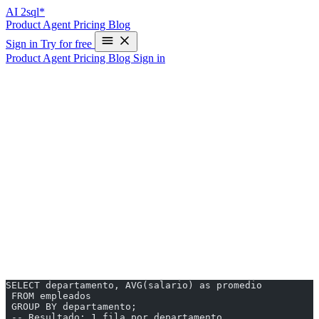
AI
2sql*
Product
Agent
Pricing
Blog
Sign in
Try for free
Product
Agent
Pricing
Blog
Sign in
SQL Window Functions: Funciones de
Ventana Explicadas
¿Qué son las Window Functions?
Las funciones de ventana (window functions) realizan cálculos
sobre un conjunto de filas relacionadas con la fila actual, sin agrupar
los resultados en una sola fila como hace GROUP BY.
Diferencia con GROUP BY
Con GROUP BY
SELECT departamento, AVG(salario) as promedio
 FROM empleados
 GROUP BY departamento;
 -- Resultado: 1 fila por departamento