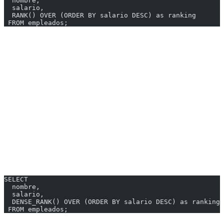
  nombre,
  salario,
  RANK() OVER (ORDER BY salario DESC) as ranking
 FROM empleados;
| nombre | salario | ranking |
|--------|---------|---------|
| Ana | 80000 | 1 |
| Carlos | 75000 | 2 |
| María | 75000 | 2 |
| Pedro | 60000 | 4 |
DENSE_RANK()
Como RANK pero sin saltar números:
SELECT
  nombre,
  salario,
  DENSE_RANK() OVER (ORDER BY salario DESC) as ranking
 FROM empleados;