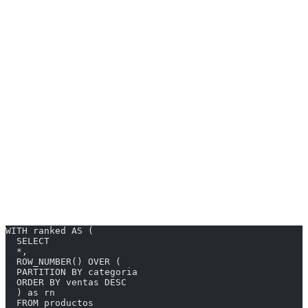
|----------------|-------------|
| UNBOUNDED PRECEDING | Desde el inicio |
| n PRECEDING | n filas antes |
| CURRENT ROW | Fila actual |
| n FOLLOWING | n filas después |
| UNBOUNDED FOLLOWING | Hasta el final |
---
Casos de Uso Prácticos
1. Top N por Categoría
WITH ranked AS (
  SELECT
  *,
  ROW_NUMBER() OVER (
  PARTITION BY categoria
  ORDER BY ventas DESC
  ) as rn
  FROM productos