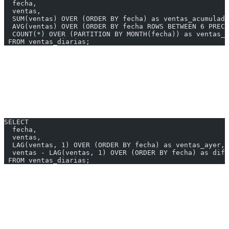
  fecha,
  ventas,
  SUM(ventas) OVER (ORDER BY fecha) as ventas_acumulada
  AVG(ventas) OVER (ORDER BY fecha ROWS BETWEEN 6 PRECE
  COUNT(*) OVER (PARTITION BY MONTH(fecha)) as ventas_m
 FROM ventas_diarias;
---
LAG y LEAD
LAG - Valor de Fila Anterior
SELECT
  fecha,
  ventas,
  LAG(ventas, 1) OVER (ORDER BY fecha) as ventas_ayer,
  ventas - LAG(ventas, 1) OVER (ORDER BY fecha) as dife
 FROM ventas_diarias;
| fecha | ventas | ventas_ayer | diferencia |
|-------|--------|-------------|------------|
| 2024-01-01 | 100 | NULL | NULL |
| 2024-01-02 | 150 | 100 | 50 |