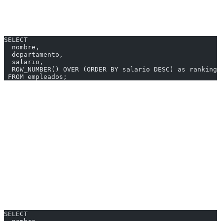
ROW_NUMBER()
Asigna un número único secuencial:
SELECT
  nombre,
  departamento,
  salario,
  ROW_NUMBER() OVER (ORDER BY salario DESC) as ranking
 FROM empleados;
| nombre | departamento | salario | ranking |
|--------|--------------|---------|---------|
| Ana | Ventas | 80000 | 1 |
| Carlos | IT | 75000 | 2 |
| María | Ventas | 75000 | 3 |
RANK()
Igual ranking para valores iguales, salta números:
SELECT