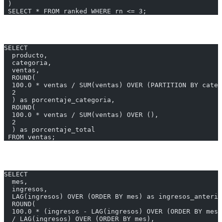
 )
 SELECT * FROM ranked WHERE rn <= 3;
2. Porcentaje del Total
SELECT
  producto,
  categoria,
  ventas,
  ROUND(
  100.0 * ventas / SUM(ventas) OVER (PARTITION BY categ
  2
  ) as porcentaje_categoria,
  ROUND(
  100.0 * ventas / SUM(ventas) OVER (),
  2
  ) as porcentaje_total
 FROM ventas;
3. Crecimiento Mes a Mes
SELECT
  mes,
  ingresos,
  LAG(ingresos) OVER (ORDER BY mes) as ingresos_anterio
  ROUND(
  100.0 * (ingresos - LAG(ingresos) OVER (ORDER BY mes)
  / LAG(ingresos) OVER (ORDER BY mes),