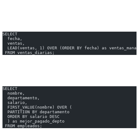
| 2024-01-03 | 120 | 150 | -30 |
LEAD - Valor de Fila Siguiente
SELECT
  fecha,
  ventas,
  LEAD(ventas, 1) OVER (ORDER BY fecha) as ventas_manan
 FROM ventas_diarias;
---
FIRST_VALUE y LAST_VALUE
SELECT
  nombre,
  departamento,
  salario,
  FIRST_VALUE(nombre) OVER (
  PARTITION BY departamento
  ORDER BY salario DESC
  ) as mejor_pagado_depto
 FROM empleados;
---