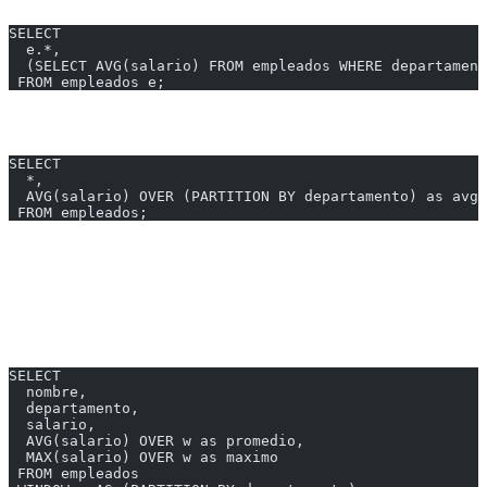
SELECT
  e.*,
  (SELECT AVG(salario) FROM empleados WHERE departament
 FROM empleados e;
Con Window Function (más eficiente)
SELECT
  *,
  AVG(salario) OVER (PARTITION BY departamento) as avg_
 FROM empleados;
---
Múltiples Windows
Puedes definir múltiples ventanas con nombres:
SELECT
  nombre,
  departamento,
  salario,
  AVG(salario) OVER w as promedio,
  MAX(salario) OVER w as maximo
 FROM empleados