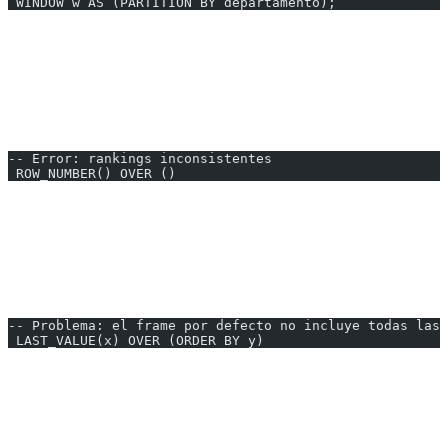
 WINDOW w AS (PARTITION BY departamento);
---
Errores Comunes
1. ORDER BY Faltante en Ranking
-- Error: rankings inconsistentes
 ROW_NUMBER() OVER ()
2. Confundir ROWS con RANGE
ROWS cuenta filas físicas, RANGE agrupa valores iguales.
3. LAST_VALUE sin Frame
-- Problema: el frame por defecto no incluye todas las 
 LAST_VALUE(x) OVER (ORDER BY y)
---
Conclusión