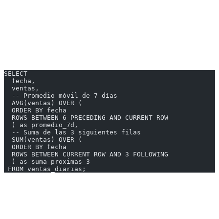
Frame Specification (ROWS/RANGE)
Define qué filas incluir en el cálculo:
ROWS BETWEEN
SELECT
  fecha,
  ventas,
  -- Promedio móvil de 7 días
  AVG(ventas) OVER (
  ORDER BY fecha
  ROWS BETWEEN 6 PRECEDING AND CURRENT ROW
  ) as promedio_7d,
  -- Suma de las 3 siguientes filas
  SUM(ventas) OVER (
  ORDER BY fecha
  ROWS BETWEEN CURRENT ROW AND 3 FOLLOWING
  ) as suma_proximas_3
 FROM ventas_diarias;
Opciones de Frame
| Especificación | Significado |